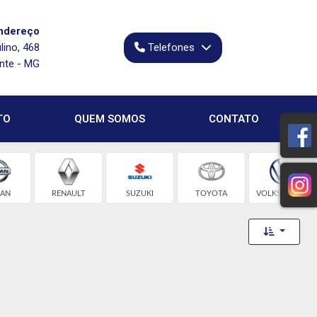
ndereço
lino, 468
Telefones
onte - MG
TO
QUEM SOMOS
CONTATO
SAN
RENAULT
SUZUKI
TOYOTA
VOLKSWAGEN
Toggle 