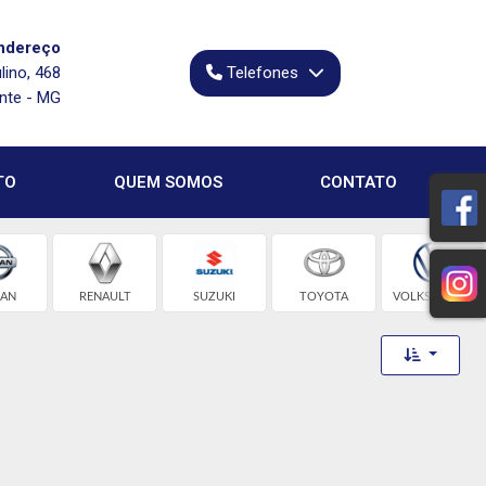
ndereço
lino, 468
Telefones
onte - MG
TO
QUEM SOMOS
CONTATO
SAN
RENAULT
SUZUKI
TOYOTA
VOLKSWAGEN
Toggle 